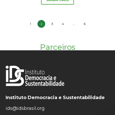
1
2
3
4
…
6
Parceiros
Instituto Democracia e Sustentabilidade
ids@idsbrasil.org