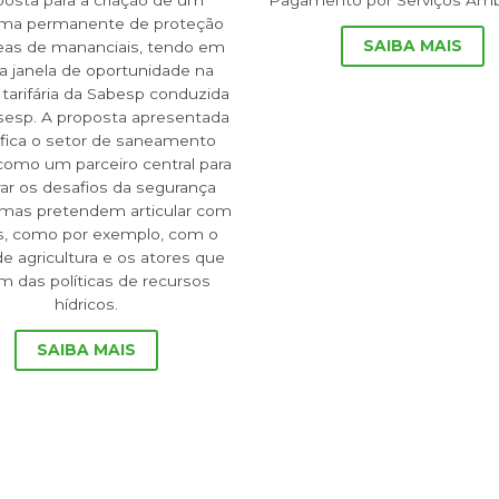
posta para a criação de um
Pagamento por Serviços Ambi
ama permanente de proteção
SAIBA MAIS
eas de mananciais, tendo em
 a janela de oportunidade na
 tarifária da Sabesp conduzida
rsesp. A proposta apresentada
ifica o setor de saneamento
como um parceiro central para
ar os desafios da segurança
, mas pretendem articular com
s, como por exemplo, com o
de agricultura e os atores que
am das políticas de recursos
hídricos.
SAIBA MAIS