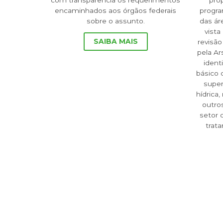
com transparência os requerimentos
pro
encaminhados aos órgãos federais
progr
sobre o assunto.
das ár
vista
SAIBA MAIS
revisão
pela A
ident
básico 
super
hídrica
outro
setor 
trat