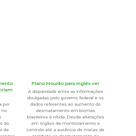
amento
Plano Mourão para inglês ver
criam
A disparidade entre as informações
divulgadas pelo governo federal e os
a por
dados referentes ao aumento do
 no
desmatamento em biomas
e
brasileiros é nítida. Desde alterações
os do
em órgãos de monitoramento e
i de
controle até a ausência de metas de