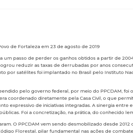
 Povo de Fortaleza em 23 de agosto de 2019
a um passo de perder os ganhos obtidos a partir de 200
rou reduzir as taxas de derrubadas por anos consecu
por satélites foi implantado no Brasil pelo Instituto Nac
endido pelo governo federal, por meio do PPCDAM, foi o 
 era coordenado diretamente pela Casa Civil, o que permit
o expressivo de iniciativas integradas. A sinergia entre 
úblicas. Foi a concretização, na prática, do conhecido lema
udaram. O PPCDAM vem sendo desmobilizado desde 2012 
go Florestal, pilar fundamental nas ações de combate a