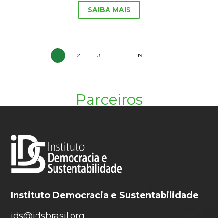
SAIBA MAIS
1
2
3
…
19
Parceiros
Instituto Democracia e Sustentabilidade
ids@idsbrasil.org