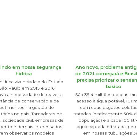
tindo em nossa segurança
Ano novo, problema antig
hídrica
de 2021 começará e Brasil
precisa priorizar o sane
 hídrica vivenciada pelo Estado
básico
São Paulo em 2015 e 2016
va a necessidade de reaver a
São 39,4 milhões de brasilei
tância de conservação e de
acesso à água potável, 101 
vestimentos na gestão de
sem seus esgotos coleta
atórios no país. Tomadores de
tratados (praticamente 50% 
, sociedade civil, empresas de
população) e a cada 100 lit
ento e demais interessados
água captada e tratada, pe
vem observar os modelos
em nossas tubulações 38