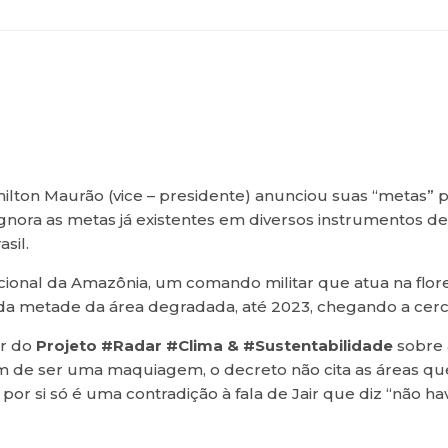
Hamilton Maurão (vice – presidente) anunciou suas “metas
 ignora as metas já existentes em diversos instrumentos d
sil.
cional da Amazônia, um comando militar que atua na flore
a metade da área degradada, até 2023, chegando a cerc
or do
Projeto #Radar #Clima & #Sustentabilidade
sobre 
ém de ser uma maquiagem, o decreto não cita as áreas 
or si só é uma contradição à fala de Jair que diz “não 