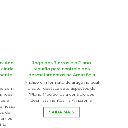
o: Ano
Jogo dos 7 erros e o Plano
 ainda
Mourão para controle dos
amento
desmatamentos na Amazônia
Análise em formato de artigo no qual
ros sem
o autor destaca sete aspectos do
milhões
‘Plano Mourão’ para controle dos
dos e
desmatamentos na Amazônia.
de nossa
SAIBA MAIS
ros de
rdemos
 L.