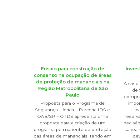
Ensaio para construção de
Inves
consenso na ocupação de áreas
de proteção de mananciais na
A crise
Região Metropolitana de São
de 
Paulo
compro
Proposta para o Programa de
impor
Segurança Hídrica – Parceria IDS e
in
OAB/SP – O IDS apresenta uma
reserv
proposta para a criação de um
decisão
programa permanente de proteção
saneam
das áreas de mananciais, tendo em
de