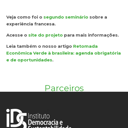
Veja como foi o
segundo seminário
sobre a
experiência francesa.
Acesse o
site do projeto
para mais informações.
Leia também o nosso artigo
Retomada
Econômica Verde à brasileira: agenda obrigatória
e de oportunidades
.
Parceiros