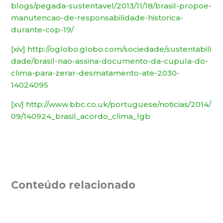
blogs/pegada-sustentavel/2013/11/18/brasil-propoe-
manutencao-de-responsabilidade-historica-
durante-cop-19/
[xiv]
http://oglobo.globo.com/sociedade/sustentabili
dade/brasil-nao-assina-documento-da-cupula-do-
clima-para-zerar-desmatamento-ate-2030-
14024095
[xv]
http://www.bbc.co.uk/portuguese/noticias/2014/
09/140924_brasil_acordo_clima_lgb
Conteúdo relacionado