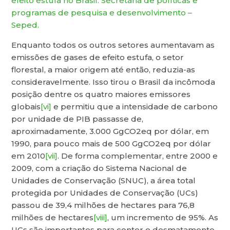
efeito estufa no Brasil. Secretaria de políticas e
programas de pesquisa e desenvolvimento –
Seped.
Enquanto todos os outros setores aumentavam as
emissões de gases de efeito estufa, o setor
florestal, a maior origem até então, reduzia-as
consideravelmente. Isso tirou o Brasil da incômoda
posição dentre os quatro maiores emissores
globais
[vi]
e permitiu que a intensidade de carbono
por unidade de PIB passasse de,
aproximadamente, 3.000 GgCO2eq por dólar, em
1990, para pouco mais de 500 GgCO2eq por dólar
em 2010
[vii]
. De forma complementar, entre 2000 e
2009, com a criação do Sistema Nacional de
Unidades de Conservação (SNUC), a área total
protegida por Unidades de Conservação (UCs)
passou de 39,4 milhões de hectares para 76,8
milhões de hectares
[viii]
, um incremento de 95%. As
UCs são importantes para conter o desmatamento