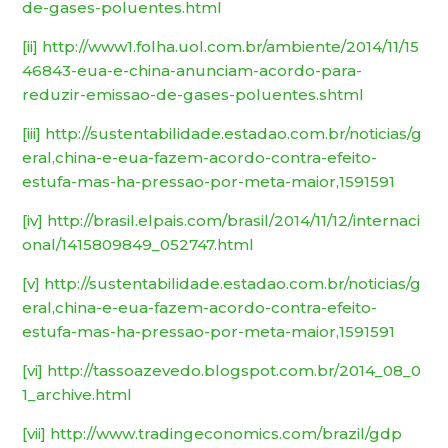
de-gases-poluentes.html
[ii]
http://www1.folha.uol.com.br/ambiente/2014/11/15
46843-eua-e-china-anunciam-acordo-para-
reduzir-emissao-de-gases-poluentes.shtml
[iii]
http://sustentabilidade.estadao.com.br/noticias/g
eral,china-e-eua-fazem-acordo-contra-efeito-
estufa-mas-ha-pressao-por-meta-maior,1591591
[iv]
http://brasil.elpais.com/brasil/2014/11/12/internaci
onal/1415809849_052747.html
[v]
http://sustentabilidade.estadao.com.br/noticias/g
eral,china-e-eua-fazem-acordo-contra-efeito-
estufa-mas-ha-pressao-por-meta-maior,1591591
[vi]
http://tassoazevedo.blogspot.com.br/2014_08_0
1_archive.html
[vii]
http://www.tradingeconomics.com/brazil/gdp