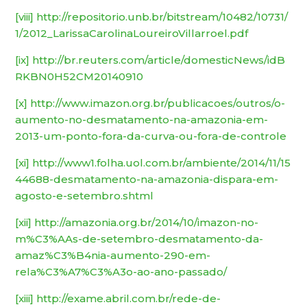
[viii]
http://repositorio.unb.br/bitstream/10482/10731/
1/2012_LarissaCarolinaLoureiroVillarroel.pdf
[ix]
http://br.reuters.com/article/domesticNews/idB
RKBN0H52CM20140910
[x]
http://www.imazon.org.br/publicacoes/outros/o-
aumento-no-desmatamento-na-amazonia-em-
2013-um-ponto-fora-da-curva-ou-fora-de-controle
[xi]
http://www1.folha.uol.com.br/ambiente/2014/11/15
44688-desmatamento-na-amazonia-dispara-em-
agosto-e-setembro.shtml
[xii]
http://amazonia.org.br/2014/10/imazon-no-
m%C3%AAs-de-setembro-desmatamento-da-
amaz%C3%B4nia-aumento-290-em-
rela%C3%A7%C3%A3o-ao-ano-passado/
[xiii]
http://exame.abril.com.br/rede-de-