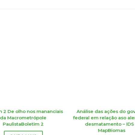
m 2 De olho nos mananciais
Análise das ações do go
da Macrometrópole
federal em relação aso ale
PaulistaBoletim 2
desmatamento – IDS
MapBiomas