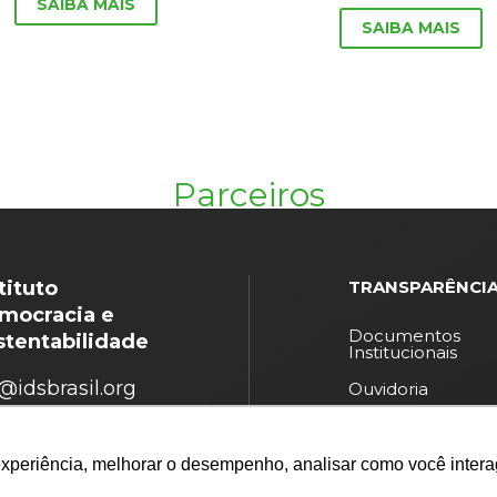
SAIBA MAIS
SAIBA MAIS
Parceiros
tituto
TRANSPARÊNCI
mocracia e
Documentos
stentabilidade
Institucionais
@idsbrasil.org
Ouvidoria
Política de
(11) 3071-0434
privacidade
experiência, melhorar o desempenho, analisar como você intera