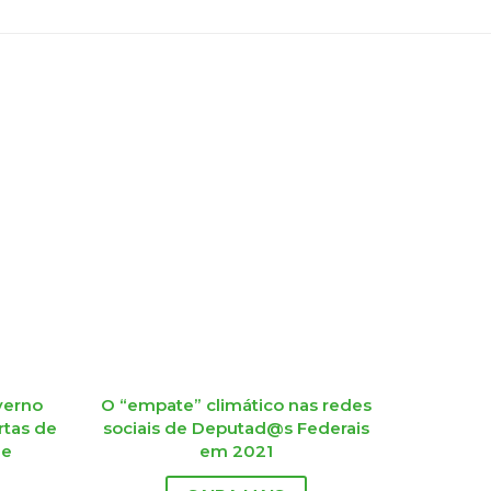
verno
O “empate” climático nas redes
rtas de
sociais de Deputad@s Federais
 e
em 2021