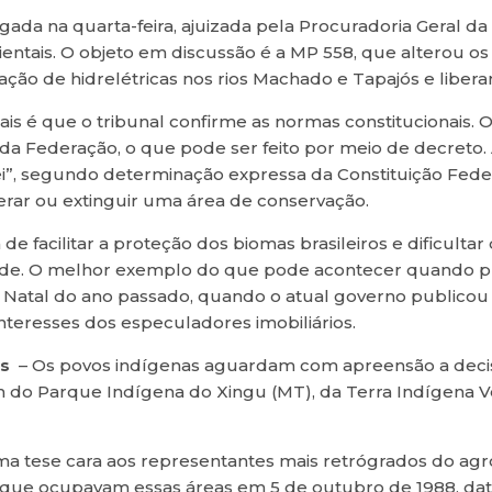
lgada na quarta-feira, ajuizada pela Procuradoria Geral d
ientais. O objeto em discussão é a MP 558, que alterou o
ação de hidrelétricas nos rios Machado e Tapajós e libera
s é que o tribunal confirme as normas constitucionais. Ou
a Federação, o que pode ser feito por meio de decreto. 
ei”, segundo determinação expressa da Constituição Fede
lterar ou extinguir uma área de conservação.
 de facilitar a proteção dos biomas brasileiros e dificulta
dade. O melhor exemplo do que pode acontecer quando p
o Natal do ano passado, quando o atual governo publicou 
nteresses dos especuladores imobiliários.
as
– Os povos indígenas aguardam com apreensão a decis
am do Parque Indígena do Xingu (MT), da Terra Indígena Ve
a tese cara aos representantes mais retrógrados do agro
s que ocupavam essas áreas em 5 de outubro de 1988, dat