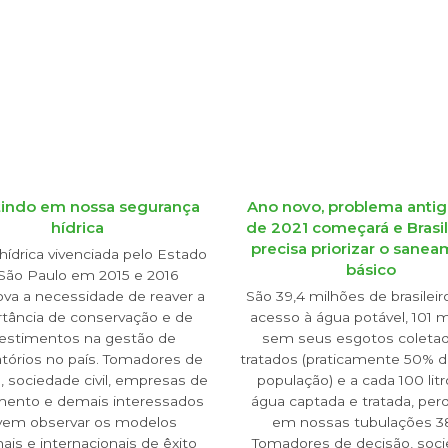
tindo em nossa segurança
Ano novo, problema antig
hídrica
de 2021 começará e Brasil
precisa priorizar o sane
 hídrica vivenciada pelo Estado
básico
São Paulo em 2015 e 2016
va a necessidade de reaver a
São 39,4 milhões de brasilei
tância de conservação e de
acesso à água potável, 101 
vestimentos na gestão de
sem seus esgotos coleta
atórios no país. Tomadores de
tratados (praticamente 50% 
, sociedade civil, empresas de
população) e a cada 100 lit
ento e demais interessados
água captada e tratada, pe
vem observar os modelos
em nossas tubulações 38
ais e internacionais de êxito
Tomadores de decisão, soc