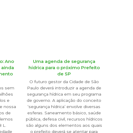
o: Ano
Uma agenda de segurança
 ainda
hídrica para o próximo Prefeito
amento
de SP
O futuro gestor da Cidade de São
ros sem
Paulo deverá introduzir a agenda de
milhões
segurança hídrica em seu programa
dos e
de governo. A aplicação do conceito
de nossa
‘segurança hídrica’ envolve diversas
ros de
esferas. Saneamento básico, saúde
rdemos
pública, defesa civil, recursos hídricos
 L.
são alguns dos elementos aos quais
iedade
o prefeito deverá se atentar para