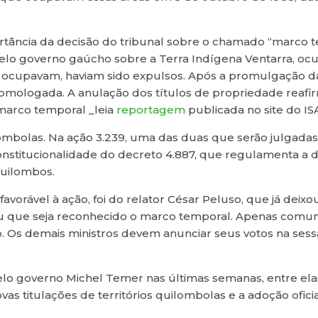
tância da decisão do tribunal sobre o chamado “marco t
elo governo gaúcho sobre a Terra Indígena Ventarra, oc
a ocupavam, haviam sido expulsos. Após a promulgação d
 homologada. A anulação dos títulos de propriedade reaf
 marco temporal _leia
reportagem
publicada no site do ISA
olas. Na ação 3.239, uma das duas que serão julgadas 
nstitucionalidade do decreto 4.887, que regulamenta a 
uilombos.
favorável à ação, foi do relator César Peluso, que já deix
ndeu que seja reconhecido o marco temporal. Apenas com
ção. Os demais ministros devem anunciar seus votos na se
lo governo Michel Temer nas últimas semanas, entre el
as titulações de territórios quilombolas e a adoção ofic