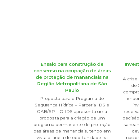
Ensaio para construção de
Inves
consenso na ocupação de áreas
de proteção de mananciais na
A crise
Região Metropolitana de São
de 
Paulo
compro
Proposta para o Programa de
impor
Segurança Hídrica – Parceria IDS e
in
OAB/SP – O IDS apresenta uma
reserv
proposta para a criação de um
decisão
programa permanente de proteção
saneam
das áreas de mananciais, tendo em
de
vista a janela de oportunidade na
nacion