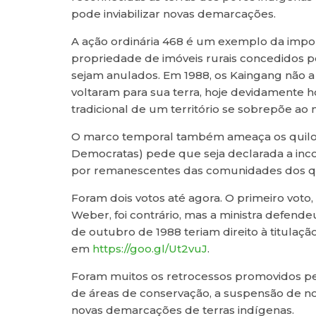
pode inviabilizar novas demarcações.
A ação ordinária 468 é um exemplo da impor
propriedade de imóveis rurais concedidos p
sejam anulados. Em 1988, os Kaingang não 
voltaram para sua terra, hoje devidamente
tradicional de um território se sobrepõe ao
O marco temporal também ameaça os quilomb
Democratas) pede que seja declarada a inco
por remanescentes das comunidades dos q
Foram dois votos até agora. O primeiro voto, 
Weber, foi contrário, mas a ministra defe
de outubro de 1988 teriam direito à titula
em
https://goo.gl/Ut2vuJ
.
Foram muitos os retrocessos promovidos pe
de áreas de conservação, a suspensão de nov
novas demarcações de terras indígenas.