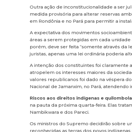
Outra ação de inconstitucionalidade a ser ju
medida provisória para alterar reservas amb
em Rondônia e no Pará para permitir a instal
A expectativa dos movimentos socioambientai
áreas a serem protegidas em cada unidade d
porém, deve ser feita “somente através da l
juristas, apenas uma lei ordinária poderia a
A intenção dos constituintes foi claramente a
atropelem os interesses maiores da socie
valores republicanos foi dado na véspera d
Nacional de Jamanxim, no Pará, atendendo i
Riscos aos direitos indígenas e quilombol
na pauta da próxima quarta-feira. Elas trat
Nambikwara e dos Pareci.
Os ministros do Supremo decidirão sobre um
reconhecidas as terras dos povos indígena