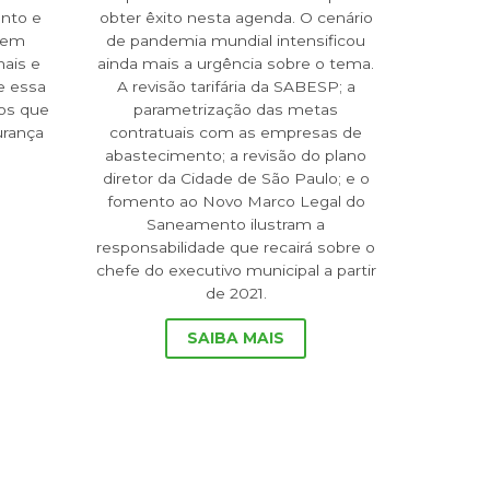
ento e
obter êxito nesta agenda. O cenário
vem
de pandemia mundial intensificou
nais e
ainda mais a urgência sobre o tema.
e essa
A revisão tarifária da SABESP; a
os que
parametrização das metas
urança
contratuais com as empresas de
abastecimento; a revisão do plano
diretor da Cidade de São Paulo; e o
fomento ao Novo Marco Legal do
Saneamento ilustram a
responsabilidade que recairá sobre o
chefe do executivo municipal a partir
de 2021.
SAIBA MAIS