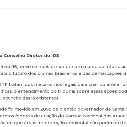
o Conselho Diretor do IDS
feira (16) deve se transformar em um marco da luta socioa
ata o futuro dos biomas brasileiros e das demarcações de
STF tratam dos mecanismos legais para criar ou alterar 
ficas, o entendimento do tribunal sobre essas ações pode
 extinção das já existentes.
de foi movida em 2005 pelo então governador de Santa Cat
etos federais de criação do Parque Nacional das Araucári
ção de que áreas de proteção ambiental não poderiam ter 