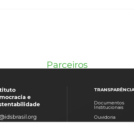
Parceiros
tituto
TRANSPARÊNCI
mocracia e
Documentos
stentabilidade
Institucionais
@idsbrasil.org
Ouvidoria
Política de
(11) 3071-0434
privacidade