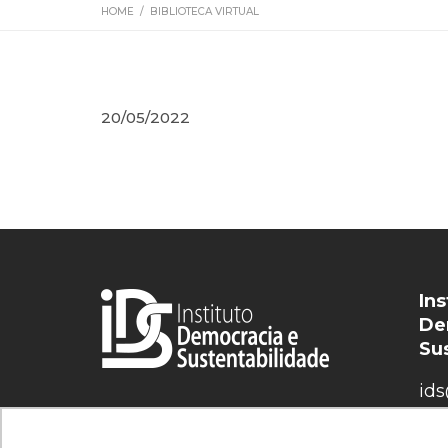
HOME
/
BIBLIOTECA VIRTUAL
20/05/2022
Ins
De
Su
ids