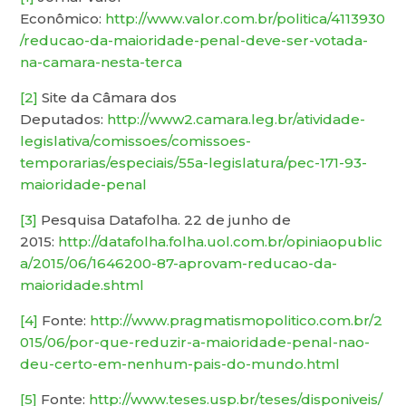
Econômico:
http://www.valor.com.br/politica/4113930
/reducao-da-maioridade-penal-deve-ser-votada-
na-camara-nesta-terca
[2]
Site da Câmara dos
Deputados:
http://www2.camara.leg.br/atividade-
legislativa/comissoes/comissoes-
temporarias/especiais/55a-legislatura/pec-171-93-
maioridade-penal
[3]
Pesquisa Datafolha. 22 de junho de
2015:
http://datafolha.folha.uol.com.br/opiniaopublic
a/2015/06/1646200-87-aprovam-reducao-da-
maioridade.shtml
[4]
Fonte:
http://www.pragmatismopolitico.com.br/2
015/06/por-que-reduzir-a-maioridade-penal-nao-
deu-certo-em-nenhum-pais-do-mundo.html
[5]
Fonte:
http://www.teses.usp.br/teses/disponiveis/