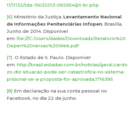
11/11132/tde-15032013-092954/pt-br.php
[6]
Ministério da Justiça.
Levantamento Nacional
de Informações Penitenciárias Infopen
. Brasília,
Junho de 2014. Disponível
em:
file:///C:/Users/dades/Downloads/Relatorio%20
Depen%20versao%20Web.pdf
[7]
O Estado de S. Paulo. Disponível
em:
http://brasil.estadao.com.br/noticias/geral,cardo
zo-diz-situacao-pode-ser-catastrofica-no-sistema-
prisional-se-a-proposta-for-aprovada,1716395
[8]
Em declaração na sua conta pessoal no
Facebook, no dia 22 de junho.