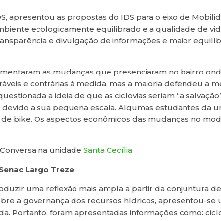
S, apresentou as propostas do IDS para o eixo de Mobilid
ambiente ecologicamente equilibrado e a qualidade de vi
transparência e divulgação de informações e maior equil
 comentaram as mudanças que presenciaram no bairro onde
voráveis e contrárias à medida, mas a maioria defendeu a 
questionada a ideia de que as ciclovias seriam “a salvaç
s, devido a sua pequena escala. Algumas estudantes da 
la de bike. Os aspectos econômicos das mudanças no mo
e Conversa na unidade
Santa Cecília
 Senac Largo Treze
oduzir uma reflexão mais ampla a partir da conjuntura de
sobre a governança dos recursos hídricos, apresentou-se
da. Portanto, foram apresentadas informações como: ciclo