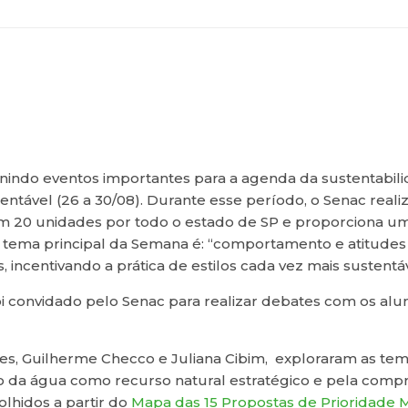
nindo eventos importantes para a agenda da sustentabi
tentável (26 a 30/08). Durante esse período, o Senac reali
em 20 unidades por todo o estado de SP e proporciona 
 tema principal da Semana é: “comportamento e atitudes 
ncentivando a prática de estilos cada vez mais sustentáv
foi convidado pelo Senac para realizar debates com os a
des, Guilherme Checco e Juliana Cibim, exploraram as te
tão da água como recurso natural estratégico e pela com
olhidos a partir do
Mapa das 15 Propostas de Prioridade 