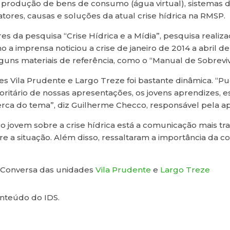
 na produção de bens de consumo (água virtual), sistemas 
atores, causas e soluções da atual crise hídrica na RMSP.
da pesquisa “Crise Hídrica e a Mídia”, pesquisa realiza
o a imprensa noticiou a crise de janeiro de 2014 a abril
uns materiais de referência, como o “Manual de Sobrevivên
es Vila Prudente e Largo Treze foi bastante dinâmica. “
oritário de nossas apresentações, os jovens aprendizes
erca do tema”, diz Guilherme Checco, responsável pela 
ico jovem sobre a crise hídrica está a comunicação mais 
e a situação. Além disso, ressaltaram a importância da c
e Conversa das unidades
Vila Prudente
e
Largo Treze
nteúdo do IDS.