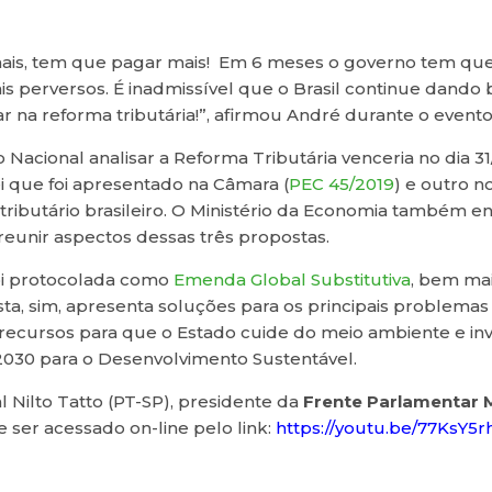
is, tem que pagar mais! Em 6 meses o governo tem que r
ais perversos. É inadmissível que o Brasil continue dando 
r na reforma tributária!”, afirmou André durante o evento
Nacional analisar a Reforma Tributária venceria no dia 31
i que foi apresentado na Câmara (
PEC 45/2019
) e outro n
tributário brasileiro. O Ministério da Economia também e
reunir aspectos dessas três propostas.
foi protocolada como
Emenda Global Substitutiva
, bem ma
sta, sim, apresenta soluções para os principais problemas d
recursos para que o Estado cuide do meio ambiente e invi
2030 para o Desenvolvimento Sustentável.
l Nilto Tatto (PT-SP), presidente da
Frente Parlamentar M
e ser acessado on-line pelo link:
https://youtu.be/77KsY5r