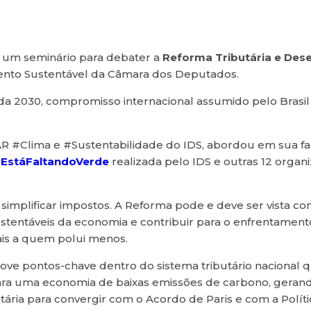
e um seminário para debater a
Reforma Tributária e Des
nto Sustentável da Câmara dos Deputados.
da 2030, compromisso internacional assumido pelo Brasi
 #Clima e #Sustentabilidade do IDS, abordou em sua fa
EstáFaltandoVerde
realizada pelo IDS e outras 12 organ
 simplificar impostos. A Reforma pode e deve ser vista 
 sustentáveis da economia e contribuir para o enfrentame
cais a quem polui menos.
ve pontos-chave dentro do sistema tributário nacional qu
ara uma economia de baixas emissões de carbono, geran
utária para convergir com o Acordo de Paris e com a Polí