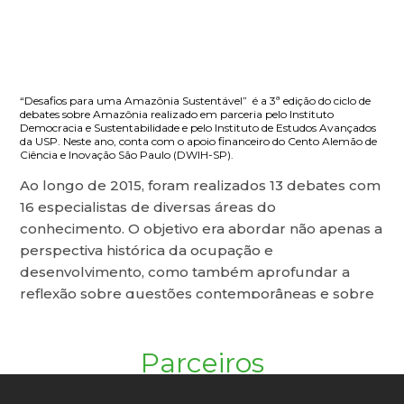
“Desafios para uma Amazônia Sustentável” é a 3ª edição do ciclo de
debates sobre Amazônia realizado em parceria pelo Instituto
Democracia e Sustentabilidade e pelo Instituto de Estudos Avançados
da USP. Neste ano, conta com o apoio financeiro do Cento Alemão de
Ciência e Inovação São Paulo (DWIH-SP).
Ao longo de 2015, foram realizados 13 debates com
16 especialistas de diversas áreas do
conhecimento. O objetivo era abordar não apenas a
perspectiva histórica da ocupação e
desenvolvimento, como também aprofundar a
reflexão sobre questões contemporâneas e sobre
os impactos locais provocados pelos desafios
globais, como as mudanças climáticas; o uso
Parceiros
sustentável dos recursos naturais; o
desenvolvimento social e econômico; a expansão
energética; ampliação de infraestrutura e logística