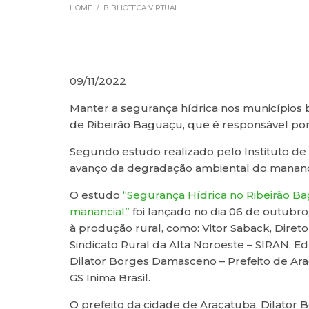
HOME
/
BIBLIOTECA VIRTUAL
09/11/2022
Manter a segurança hídrica nos municípios br
de Ribeirão Baguaçu, que é responsável po
Segundo estudo realizado pelo Instituto de 
avanço da degradação ambiental do mananci
O estudo
“Segurança Hídrica no Ribeirão B
manancial”
foi lançado no dia 06 de outubr
à produção rural, como: Vitor Saback, Dire
Sindicato Rural da Alta Noroeste – SIRAN, Ed
Dilator Borges Damasceno – Prefeito de Araç
GS Inima Brasil.
O prefeito da cidade de Araçatuba, Dilator 