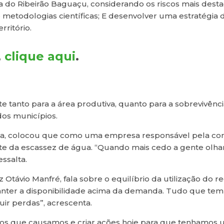
 do Ribeirão Baguaçu, considerando os riscos mais destaca
e metodologias científicas; E desenvolver uma estratégi
rritório.
,
clique aqui
.
e tanto para a área produtiva, quanto para a sobrevivênc
dos municípios.
nima, colocou que como uma empresa responsável pela con
ate da escassez de água. “Quando mais cedo a gente olh
essalta.
z Otávio Manfré, fala sobre o equilíbrio da utilização do 
nter a disponibilidade acima da demanda. Tudo que tem q
ir perdas”, acrescenta.
ctos que causamos e criar ações hoje para que tenhamos