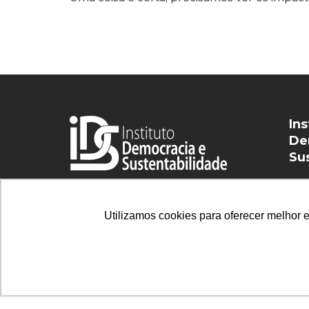
Ins
De
Su
ids
Utilizamos cookies para oferecer melhor 
Copyright 2026 IDS Brasil
-
Todos os direitos 