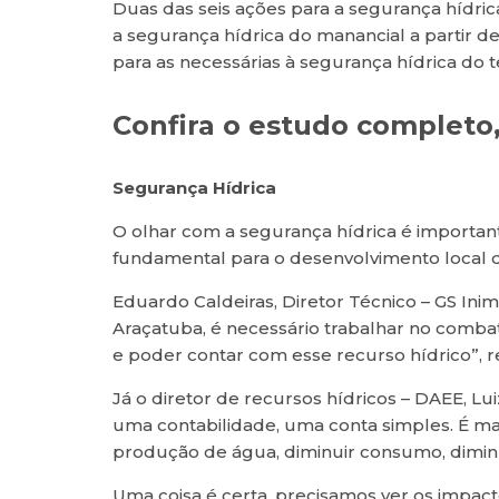
Duas das seis ações para a segurança hídrica
a segurança hídrica do manancial a partir d
para as necessárias à segurança hídrica do te
Confira o estudo completo
Segurança Hídrica
O olhar com a segurança hídrica é important
fundamental para o desenvolvimento local 
Eduardo Caldeiras, Diretor Técnico – GS I
Araçatuba, é necessário trabalhar no comb
e poder contar com esse recurso hídrico”, r
Já o diretor de recursos hídricos – DAEE, Lui
uma contabilidade, uma conta simples. É ma
produção de água, diminuir consumo, diminu
Uma coisa é certa, precisamos ver os impa