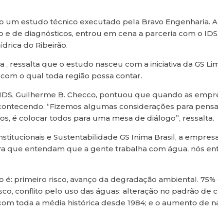
do um estudo técnico executado pela Bravo Engenharia. A
e de diagnósticos, entrou em cena a parceria com o IDS,
ídrica do Ribeirão.
a , ressalta que o estudo nasceu com a iniciativa da GS L
com o qual toda região possa contar.
DS, Guilherme B. Checco, pontuou que quando as empre
ontecendo. “Fizemos algumas considerações para pensar o
tos, é colocar todos para uma mesa de diálogo”, ressalta.
stitucionais e Sustentabilidade GS Inima Brasil, a empres
 para que entendam que a gente trabalha com água, nós
: primeiro risco, avanço da degradação ambiental. 75% 
co, conflito pelo uso das águas: alteração no padrão de
m toda a média histórica desde 1984; e o aumento de 