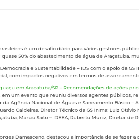
asileiros é um desafio diário para vários gestores público
r quase 50% do abastecimento de água de Araçatuba, mun
Democracia e Sustentabilidade – IDS com o apoio da GS In
al, com impactos negativos em termos de assoreamento 
aguaçu em Araçatuba/SP – Recomendações de ações priori
o, em um evento que reuniu diversos agentes públicos, re
tor da Agência Nacional de Águas e Saneamento Básico –
uardo Caldeiras, Diretor Técnico da GS Inima; Luiz Otávio
atuba; Márcio Saito – DEEA; Roberto Muniz, Diretor de Re
Borges Damasceno, destacou a importância de se fazer a 