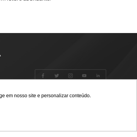
A
ge em nosso site e personalizar conteúdo.
Desenvolvido por: