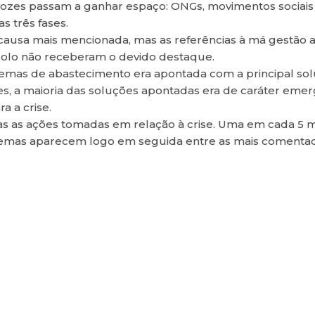
vozes passam a ganhar espaço: ONGs, movimentos sociais 
 três fases.
, a causa mais mencionada, mas as referências à má gestão
olo não receberam o devido destaque.
sistemas de abastecimento era apontada com a principal s
s, a maioria das soluções apontadas era de caráter emerg
a a crise.
das as ações tomadas em relação à crise. Uma em cada 5 
stemas aparecem logo em seguida entre as mais comentada