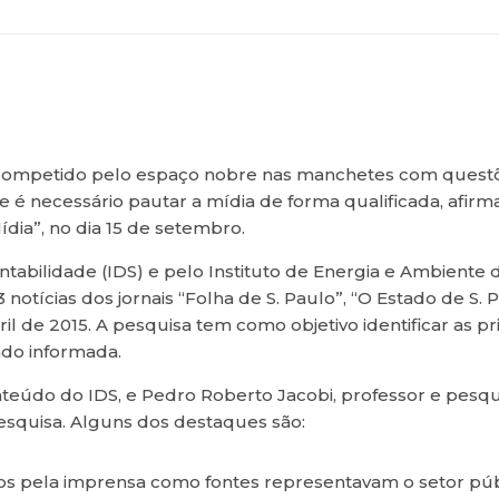
 competido pelo espaço nobre nas manchetes com questõe
a e é necessário pautar a mídia de forma qualificada, afi
dia”, no dia 15 de setembro.
tabilidade (IDS) e pelo Instituto de Energia e Ambiente d
otícias dos jornais “Folha de S. Paulo”, “O Estado de S. P
il de 2015. A pesquisa tem como objetivo identificar as pri
do informada.
teúdo do IDS, e Pedro Roberto Jacobi, professor e pesqu
esquisa. Alguns dos destaques são:
ados pela imprensa como fontes representavam o setor pú