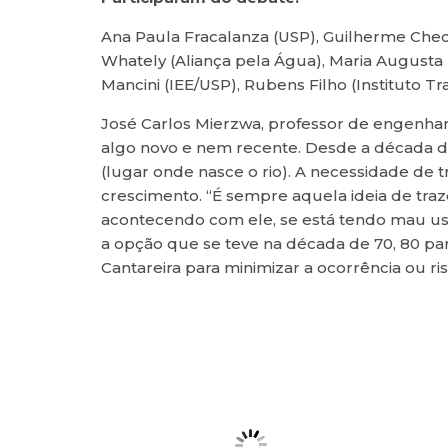
Ana Paula Fracalanza (USP), Guilherme Checco 
Whately (Aliança pela Água), Maria Augusta P
Mancini (IEE/USP), Rubens Filho (Instituto Tr
José Carlos Mierzwa, professor de engenhari
algo novo e nem recente. Desde a década de
(lugar onde nasce o rio). A necessidade de 
crescimento. “É sempre aquela ideia de traz
acontecendo com ele, se está tendo mau uso 
a opção que se teve na década de 70, 80 pa
Cantareira para minimizar a ocorrência ou ri