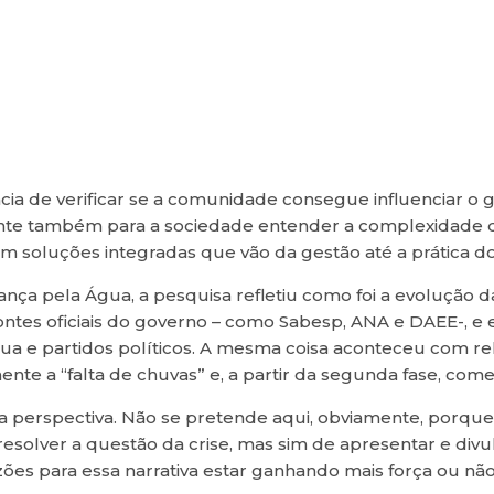
ncia de verificar se a comunidade consegue influenciar 
rtante também para a sociedade entender a complexidad
m soluções integradas que vão da gestão até a prática do
ça pela Água, a pesquisa refletiu como foi a evolução da 
 fontes oficiais do governo – como Sabesp, ANA e DAEE-, 
ua e partidos políticos. A mesma coisa aconteceu com rel
e a “falta de chuvas” e, a partir da segunda fase, começ
sa perspectiva. Não se pretende aqui, obviamente, porque
esolver a questão da crise, mas sim de apresentar e divu
ões para essa narrativa estar ganhando mais força ou não”